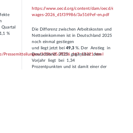
https://www.oecd.org/content/dam/oecd/en/publicat
fekte
wages-2026_d1f39986/3a5169ef-en.pdf
m
 Quartal
Die Differenz zwischen Arbeitskosten und
1,1 %
Nettoeinkommen ist in Deutschland 2025
noch einmal gestiegen
und liegt jetzt bei
49,3
%. Der Anstieg in
sse/Pressemitteilungen/2026/05/PD26_167_13321.html
Deutschland 2025 gegenüber dem
Vorjahr liegt bei 1,34
Prozentpunkten und ist damit einer der
stärksten Zuwächse im OECD-Vergleich.
 2026
eiterhin
%). Auch
igung im