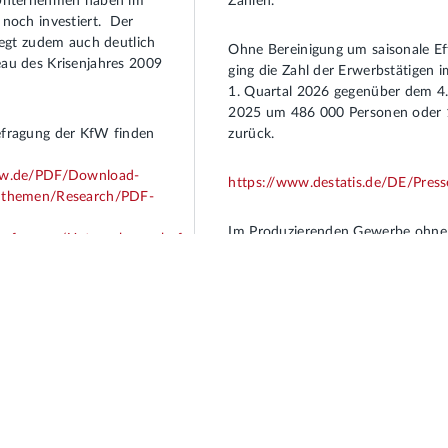
 Unternehmen haben im
Zahlen.
 noch investiert. Der
iegt zudem auch deutlich
Ohne Bereinigung um saisonale Ef
au des Krisenjahres 2009
ging die Zahl der Erwerbstätigen i
1. Quartal 2026 gegenüber dem 4.
2025 um 486 000 Personen oder 
fragung der KfW finden
zurück.
fw.de/PDF/Download-
https://www.destatis.de/DE/Pre
nthemen/Research/PDF-
Im Produzierenden Gewerbe ohne
efragung/Unternehmensbefragung-
Baugewerbe schrumpfte die
Erwerbstätigenzahl im 1. Quartal
gegenüber dem Vorjahresquartal w
kräftig (‑171 000 Personen; ‑2,1 
im Baugewerbe sank die Beschäft
estieren brauchen die
1. Quartal 2026, und zwar um
essere
27 000 Personen.
ngen. Dazu zählen:
u, Finanzierungszugang
an dritter Stelle Steuern-