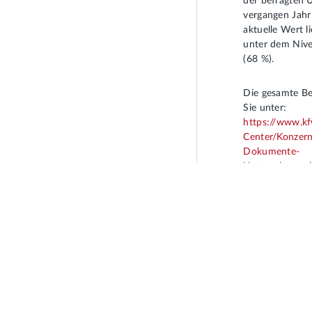
der befragten
vergangen Jahr
aktuelle Wert l
unter dem Nive
(68 %).
Die gesamte Be
Sie unter:
https://www.k
Center/Konzer
Dokumente-
Unternehmensb
2026.pdf
Um mehr zu inv
Unternehmen b
Rahmenbedingu
Bürokratieabba
verbessern und 